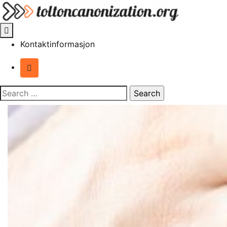
Skip
to
content
Kontaktinformasjon
Search
for: