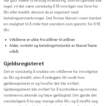
har gått videre til rettslig innkreving. Som en ganske klar
regel, vil det være vanskelig å få innvilget noe form for
lån eller kreditt, dersom du er registrert med
betalingsanmerkninger. Det finnes likevel i noen banker
en mulighet til å stille fast eiendom som garanti, for å få
lån.
Vilkårene er ulike fra utlåner til utlåner
Alder, inntekt og betalingshistorikk er likevel faste
vilkår
Gjeldsregisteret
Det er vanskelig å snakke om vilkårene for innvilgelse
av lån og kreditt, uten å redegjøre litt rundt hva
gjeldsregisteret er og hvorfor det ble innført.
Gjeldsregisteret ble innført for å kontrollere og minske
nordmenns økende og høye gjeldsgrad. Det gjorde det
vanskeligere å ta opp mange ulike lån, og å skaffe seg