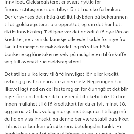
innvilget. Gjeldsregisteret er svært nyttig for
finansinstitusjoner som tilbyr lån til norske forbrukere.
Derfor syntes det riktig å gå litt i dybden på bakgrunnen
til at gjeldsregisteret ble opprettet, og om det har hatt
riktig innvirkning. Tidligere var det enkelt å få nye lån og
kreditter, selv om du kanskje allerede hadde for mye fra
før. Informasjon er nøkkelordet, og nå sitter både
bankene og lånetakerne selv på muligheten til å skaffe
seg full oversikt via gjeldsregisteret.
Det stilles ulike krav til å få innvilget lån eller kreditt,
avhengig av finansinstitusjonen selv. Regjeringen har
likevel lagt ned en del faste regler, for å unngå at det blir
mye lån som brukere ikke evner å tilbakebetale. Du har
ingen mulighet til å få kredittkort før du er fylt minst 18,
og gjerne 20 hos veldig mange institusjoner. I tillegg må
du ha en viss inntekt, og denne bør være stabil og sikker.
Til sist ser banken på søkerens betalingshistorikk. Vi
konkluderer med at disse vilkårene er en trygghet både