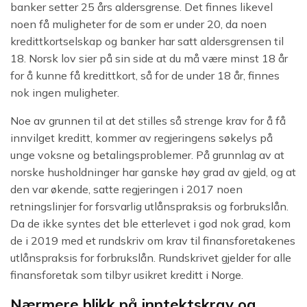
banker setter 25 års aldersgrense. Det finnes likevel
noen få muligheter for de som er under 20, da noen
kredittkortselskap og banker har satt aldersgrensen til
18. Norsk lov sier på sin side at du må være minst 18 år
for å kunne få kredittkort, så for de under 18 år, finnes
nok ingen muligheter.
Noe av grunnen til at det stilles så strenge krav for å få
innvilget kreditt, kommer av regjeringens søkelys på
unge voksne og betalingsproblemer. På grunnlag av at
norske husholdninger har ganske høy grad av gjeld, og at
den var økende, satte regjeringen i 2017 noen
retningslinjer for forsvarlig utlånspraksis og forbrukslån.
Da de ikke syntes det ble etterlevet i god nok grad, kom
de i 2019 med et rundskriv om krav til finansforetakenes
utlånspraksis for forbrukslån. Rundskrivet gjelder for alle
finansforetak som tilbyr usikret kreditt i Norge.
Nærmere blikk på inntektskrav og