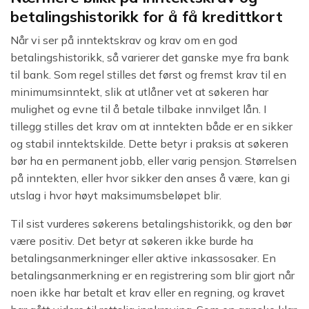
betalingshistorikk for å få kredittkort
Når vi ser på inntektskrav og krav om en god
betalingshistorikk, så varierer det ganske mye fra bank
til bank. Som regel stilles det først og fremst krav til en
minimumsinntekt, slik at utlåner vet at søkeren har
mulighet og evne til å betale tilbake innvilget lån. I
tillegg stilles det krav om at inntekten både er en sikker
og stabil inntektskilde. Dette betyr i praksis at søkeren
bør ha en permanent jobb, eller varig pensjon. Størrelsen
på inntekten, eller hvor sikker den anses å være, kan gi
utslag i hvor høyt maksimumsbeløpet blir.
Til sist vurderes søkerens betalingshistorikk, og den bør
være positiv. Det betyr at søkeren ikke burde ha
betalingsanmerkninger eller aktive inkassosaker. En
betalingsanmerkning er en registrering som blir gjort når
noen ikke har betalt et krav eller en regning, og kravet