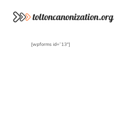
Skip
to
content
[wpforms id=”13″]